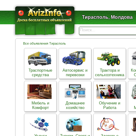
Тирасполь, Молдова
Все объявления Тирасполь
Траспортные
Автосервис и
Трактора и
Ко
средства
перевозки
сельхозтехника
О
Мебель и
Домашнее
Обучение и
Комфорт
хозяйство
Работа
Услуги
Туризм, Спорт и
Здоровье