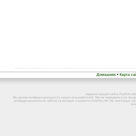
•
Домашняя
Карта са
Администрация сайта AvizInfo.m
Мы ценим конфиденциальность наших пользователей. Мы не передаем и не прода
конфиденциальности сайтов на которые ссылается AvizInfo.md. На некоторых стр
ко