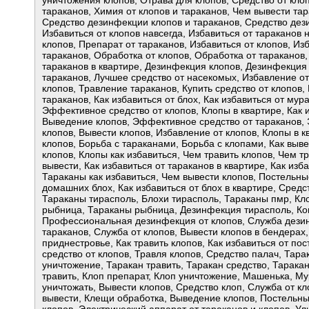
уничтожения клопов, Отрава для клопов, Средство от клоп
тараканов, Химия от клопов и тараканов, Чем вывести тар
Средство дезинфекции клопов и тараканов, Средство дез
Избавиться от клопов навсегда, Избавиться от тараканов 
клопов, Препарат от тараканов, Избавиться от клопов, И
тараканов, Обработка от клопов, Обработка от тараканов,
тараканов в квартире, Дезинфекция клопов, Дезинфекция 
тараканов, Лучшее средство от насекомых, Избавление от
клопов, Травление тараканов, Купить средство от клопов, 
тараканов, Как избавиться от блох, Как избавиться от мур
Эффективное средство от клопов, Клопы в квартире, Как и
Выведение клопов, Эффективное средство от тараканов, 
клопов, Вывести клопов, Избавление от клопов, Клопы в кв
клопов, Борьба с тараканами, Борьба с клопами, Как выве
клопов, Клопы как избавиться, Чем травить клопов, Чем т
вывести, Как избавиться от тараканов в квартире, Как изб
Тараканы как избавиться, Чем вывести клопов, Постельные
домашних блох, Как избавиться от блох в квартире, Средст
Тараканы тирасполь, Блохи тирасполь, Тараканы пмр, К
рыбница, Тараканы рыбница, Дезинфекция тирасполь, Ко
Профессиональная дезинфекция от клопов, Служба дезинф
тараканов, Служба от клопов, Вывести клопов в бендерах
приднестровье, Как травить клопов, Как избавиться от 
средство от клопов, Травля клопов, Средство палач, Тар
уничтожение, Таракан травить, Таракан средство, Тарака
травить, Клоп препарат, Клоп уничтожение, Машенька, Му
уничтожать, Вывести клопов, Средство клоп, Служба от кл
вывести, Клещи обработка, Выведение клопов, Постельны