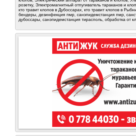
клопов, Электрический аппарат от тараканов и клопов, Ул
розетку, Электромагнитный отпугиватель тараканов и клоп
кто травит клопов в Дубоссарах, кто травит клопов в Рыб
бендеры, дезинфекция пмр, санэпидемстанция пмр, санс
дубоссары, санэпидемстанция тирасполь, обработка от кл