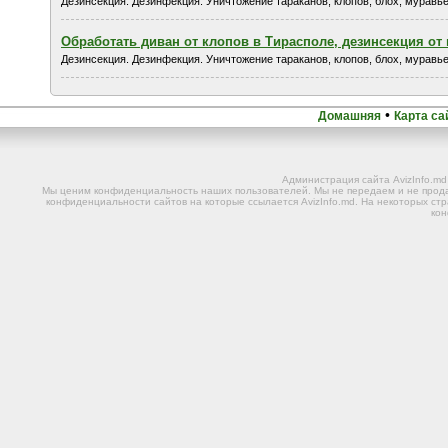
Дезинсекция. Дезинфекция. Уничтожение тараканов, клопов, блох, муравьев
Обработать диван от клопов в Тирасполе, дезинсекция от
Дезинсекция. Дезинфекция. Уничтожение тараканов, клопов, блох, муравьев
•
Домашняя
Карта са
Администрация сайта AvizInfo.m
Мы ценим конфиденциальность наших пользователей. Мы не передаем и не прода
конфиденциальности сайтов на которые ссылается AvizInfo.md. На некоторых стр
ко