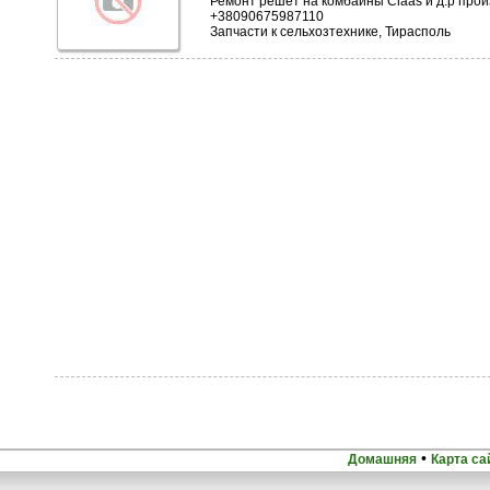
Ремонт решет на комбайны Claas и д.р про
+38090675987110
Запчасти к сельхозтехнике, Тирасполь
•
Домашняя
Карта са